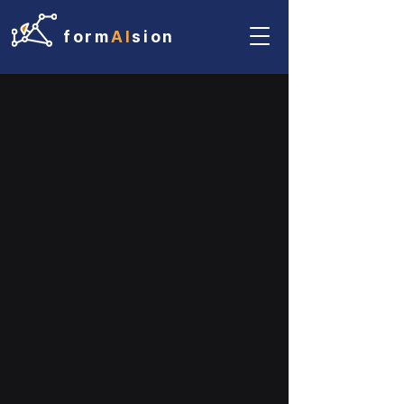
form
AI
sion